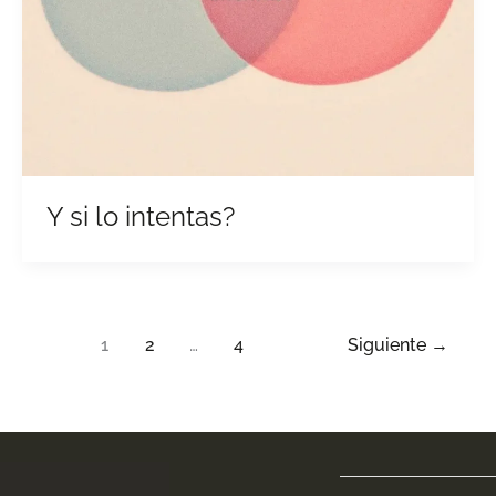
Y si lo intentas?
1
2
…
4
Siguiente
→