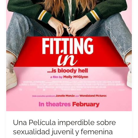
Una Película imperdible sobre
sexualidad juvenil y femenina