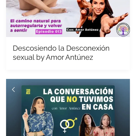
Descosiendo la Desconexión
sexual by Amor Antúnez