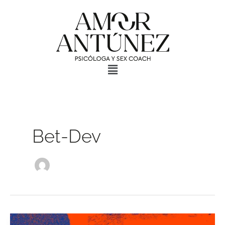
Ir
al
contenido
Bet-Dev