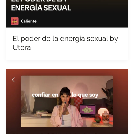
El poder de la energía sexual by
Utera