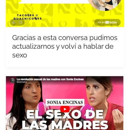
Gracias a esta conversa pudimos
actualizarnos y volví a hablar de
sexo