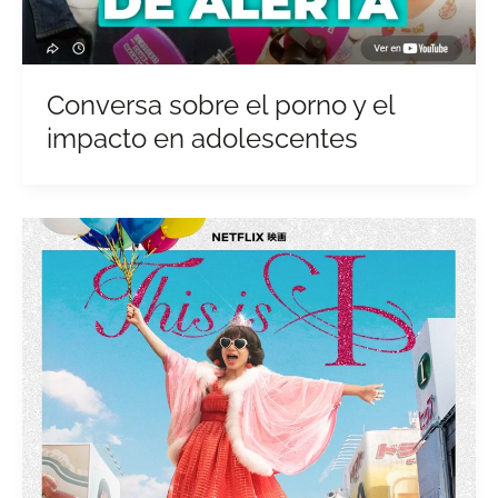
Conversa sobre el porno y el
impacto en adolescentes