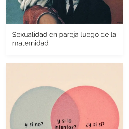
Sexualidad en pareja luego de la
maternidad