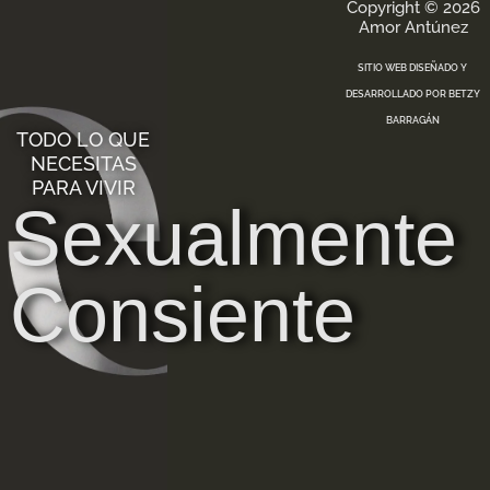
Copyright © 2026
Amor Antúnez
SITIO WEB DISEÑADO Y
DESARROLLADO POR
BETZY
BARRAGÁN
TODO LO QUE
NECESITAS
PARA VIVIR
Sexualmente
Consiente