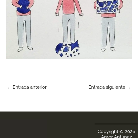
←
Entrada anterior
Entrada siguiente
→
Copyright © 2026
Amor Antúnez