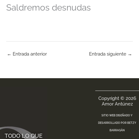
Saldremos desnudas
←
Entrada anterior
Entrada siguiente
→
Copyright © 2026
Amor Antúnez
SITIO WEB DISEÑADO Y
DESARROLLADO POR
BETZY
BARRAGÁN
TODO LO QUE