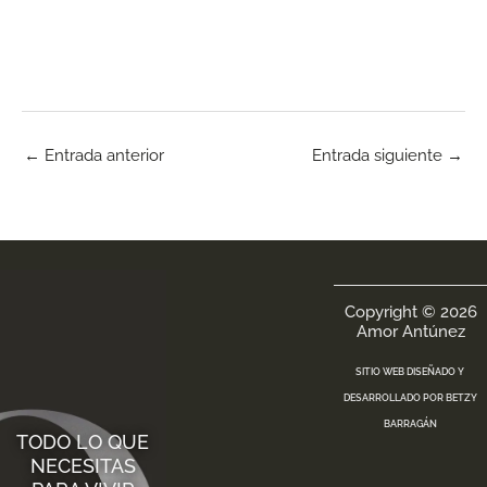
←
Entrada anterior
Entrada siguiente
→
Copyright © 2026
Amor Antúnez
SITIO WEB DISEÑADO Y
DESARROLLADO POR
BETZY
BARRAGÁN
TODO LO QUE
NECESITAS